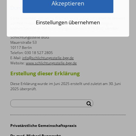
Akzeptieren
Durchsetzungsverfahren
Sollte innerhalb von sechs Wochen keine zufriedenstellende Antwort
Einstellungen übernehmen
auf Ihre Hinweise oder Anfragen zur Barrierefreiheit erfolgen,
können Sie sich an die Schlichtungsstelle nach § 16 BGG wenden:
Schlichtungsstelle BGG
Mauerstraße 53
10117 Berlin
Telefon: 030 18 527 2805
E-Mail:
info@schlichtungsstelle-bgg.de
Website:
www.schlichtungsstelle-bgg.de
Erstellung dieser Erklärung
Diese Erklärung wurde im Juni 2025 erstellt und zuletzt am 30. Juni
2025 überprüft.
Privatärztliche Gemeinschaftspraxis
Dr. med. Michael Rupprecht