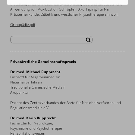
Erstellung einer chinesischen Syndromdiagnose und die zusätzliche
Anwendung von Moxibustion, Schröpfen, Aku-Taping, Tui-Na,
Kräuterheilkunde, Diätetik und westlicher Physiotherapie sinnvoll.
Orthopädie.pdf
Privatärztliche Gemeinschaftspraxis
Dr. med. Michael Rupprecht
Facharzt für Allgemeinmedizin
Naturheilverfahren
Traditionelle Chinesische Medizin
Akupunktur
Dozent des Zentralverbandes der Ärzte für Naturheilverfahren und
Regulationsmedizin e.V.
Dr. med. Karin Rupprecht
Fachärztin für Neurologie,
Psychiatrie und Psychotherapie
Rehabilitationswesen