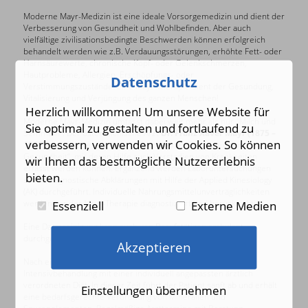
Moderne Mayr-Medizin ist eine ideale Vorsorgemedizin und dient der
Verbesserung von Gesundheit und Wohlbefinden. Aber auch
vielfältige zivilisationsbedingte Beschwerden können erfolgreich
behandelt werden wie z.B. Verdauungsstörungen, erhöhte Fett- oder
Harnsäurewerte, chronische Kopf- oder Gelenkschmerzen,
Hautprobleme, Allergien, Erschöpfungs- oder
Datenschutz
Verstimmungszustände. Eine Mayr-Therapie dient der Gesundung,
Vitalisierung und Verjüngung des ganzen Menschen!
Herzlich willkommen! Um unsere Website für
Moderne Mayr-Medizin umfasst dabei weit mehr als nur „Milch und
Sie optimal zu gestalten und fortlaufend zu
Semmeln“. Der österreichische Arzt
Dr. Franz Xaver Mayr (1875 –
verbessern, verwenden wir Cookies. So können
1965)
entwickelte eine sehr differenzierte „Diagnostik der
Gesundheit“, mit deren Hilfe auch Vorstadien von Krankheiten
wir Ihnen das bestmögliche Nutzererlebnis
erfasst werden können. Ergänzend werden Laboruntersuchungen
bieten.
sowie diagnostische Abklärungen mit Hilfe der Applied Kinesiology
(AK) durchgeführt. Individuelle Nahrungsmittelunverträglichkeiten
werden vor der Mayr-Therapie diagnostiziert und berücksichtigt.
Essenziell
Externe Medien
Eine Darmreinigung kann auch von Berufstätigen ambulant
durchgeführt werden –
ohne zu hungern!
Akzeptieren
Nach einer Entlastungswoche erfolgt eine dreiwöchige
Intensivbehandlung mit einer individuell angepassten ärztlich
verordneten Diät. In dieser Zeit führt der Patient sanft ab und erhält
Einstellungen übernehmen
eine bedarfsgerechte Verordnung von Mineralien und