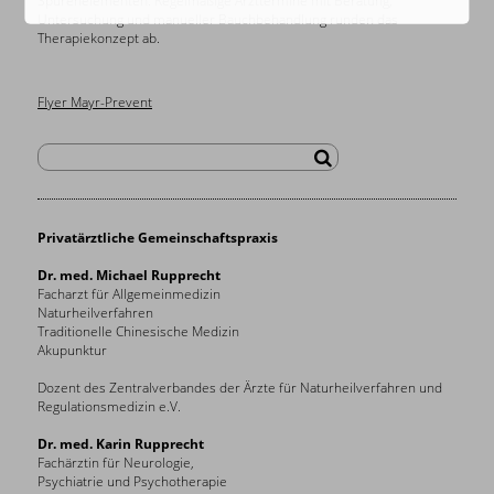
Spurenelementen. Regelmäßige Arzttermine mit Beratung,
Untersuchung und manueller Bauchbehandlung runden das
Therapiekonzept ab.
Flyer Mayr-Prevent
Privatärztliche Gemeinschaftspraxis
Dr. med. Michael Rupprecht
Facharzt für Allgemeinmedizin
Naturheilverfahren
Traditionelle Chinesische Medizin
Akupunktur
Dozent des Zentralverbandes der Ärzte für Naturheilverfahren und
Regulationsmedizin e.V.
Dr. med. Karin Rupprecht
Fachärztin für Neurologie,
Psychiatrie und Psychotherapie