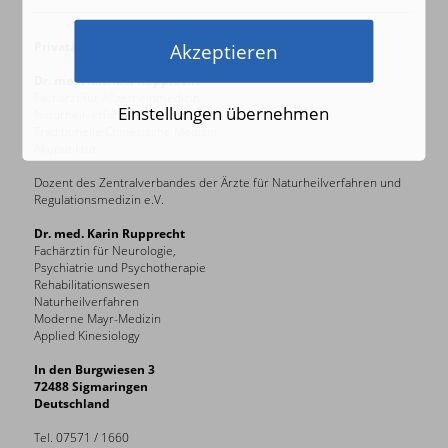
Privatärztliche Gemeinschaftspraxis
Akzeptieren
Dr. med. Michael Rupprecht
Facharzt für Allgemeinmedizin
Einstellungen übernehmen
Naturheilverfahren
Traditionelle Chinesische Medizin
Akupunktur
Dozent des Zentralverbandes der Ärzte für Naturheilverfahren und
Regulationsmedizin e.V.
Dr. med. Karin Rupprecht
Fachärztin für Neurologie,
Psychiatrie und Psychotherapie
Rehabilitationswesen
Naturheilverfahren
Moderne Mayr-Medizin
Applied Kinesiology
In den Burgwiesen 3
72488 Sigmaringen
Deutschland
Tel. 07571 / 1660