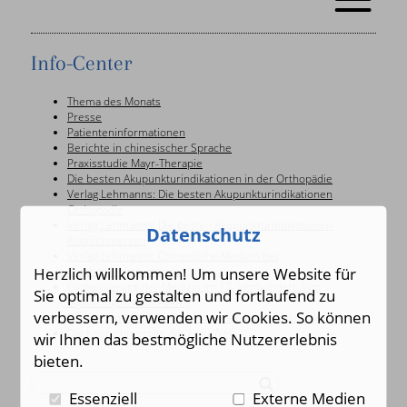
Info-Center
Thema des Monats
Presse
Patienteninformationen
Berichte in chinesischer Sprache
Praxisstudie Mayr-Therapie
Die besten Akupunkturindikationen in der Orthopädie
Verlag Lehmanns: Die besten Akupunkturindikationen
Orthopädie
Verlag Lehmanns: Die besten Akupunkturindikationen
Datenschutz
Kopfschmerzen
Verlag Lehmanns: Chinesische Medizin bei
Herzlich willkommen! Um unsere Website für
Erschöpfungszuständen
Globalisierung der Medizin im 17. Jahrhundert. Von
Sie optimal zu gestalten und fortlaufend zu
Sigmaringen nach Peking
verbessern, verwenden wir Cookies. So können
Die besten Akupunkturindikationen Kopfkrankheiten
Die Kopfschmerzen der Frau Weh
wir Ihnen das bestmögliche Nutzererlebnis
bieten.
Essenziell
Externe Medien