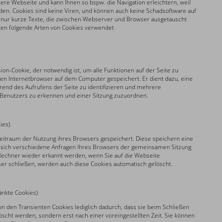
re Webseite und kann Ihnen so bspw. die Navigation erleichtern, weil
n. Cookies sind keine Viren, und können auch keine Schadsoftware auf
d nur kurze Texte, die zwischen Webserver und Browser ausgetauscht
en folgende Arten von Cookies verwendet
ion-Cookie, der notwendig ist, um alle Funktionen auf der Seite zu
den Internetbrowser auf dem Computer gespeichert. Er dient dazu, eine
rend des Aufrufens der Seite zu identifizieren und mehrere
enutzers zu erkennen und einer Sitzung zuzuordnen.
ies)
eitraum der Nutzung ihres Browsers gespeichert. Diese speichern eine
r sich verschiedene Anfragen Ihres Browsers der gemeinsamen Sitzung
Rechner wieder erkannt werden, wenn Sie auf die Webseite
er schließen, werden auch diese Cookies automatisch gelöscht.
änkte Cookies)
n den Transienten Cookies lediglich dadurch, dass sie beim Schließen
scht werden, sondern erst nach einer voreingestellten Zeit. Sie können