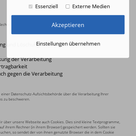
Essenziell
Externe Medien
Akzeptieren
echte, hinsichtlich
der bei uns
über Sie gespeicherten Daten:
Einstellungen übernehmen
ung und Löschung
kung der Verarbeitung
tragbarkeit
ch gegen die Verarbeitung
i einer Datenschutz-Aufsichtsbehörde über die Verarbeitung Ihrer
s zu beschweren.
wir über unsere Webseite auch Cookies. Dies sind kleine Textprogramme,
uf ihrem Rechner (in ihrem Browser) gespeichert werden. Sollten sie
uchen, so sendet der von ihnen genutzte Browser die in dem Cookie