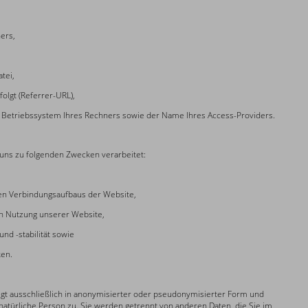
ers,
tei,
folgt (Referrer-URL),
 Betriebssystem Ihres Rechners sowie der Name Ihres Access-Providers.
uns zu folgenden Zwecken verarbeitet:
en Verbindungsaufbaus der Website,
n Nutzung unserer Website,
nd -stabilität sowie
ken.
gt ausschließlich in anonymisierter oder pseudonymisierter Form und
 natürliche Person zu. Sie werden getrennt von anderen Daten, die Sie im