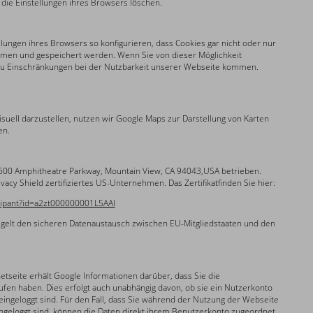
 die Einstellungen ihres Browsers löschen.
llungen ihres Browsers so konfigurieren, dass Cookies gar nicht oder nur
en und gespeichert werden. Wenn Sie von dieser Möglichkeit
u Einschränkungen bei der Nutzbarkeit unserer Webseite kommen.
uell darzustellen, nutzen wir Google Maps zur Darstellung von Karten
en.
600 Amphitheatre Parkway, Mountain View, CA 94043,USA betrieben.
ivacy Shield zertifiziertes US-Unternehmen. Das Zertifikatfinden Sie hier:
icipant?id=a2zt000000001L5AAI
gelt den sicheren Datenaustausch zwischen EU-Mitgliedstaaten und den
tseite erhält Google Informationen darüber, dass Sie die
fen haben. Dies erfolgt auch unabhängig davon, ob sie ein Nutzerkonto
ingeloggt sind. Für den Fall, dass Sie während der Nutzung der Webseite
ngeloggt sind, können die Daten direkt ihrem Benutzerkonto zugeordnet