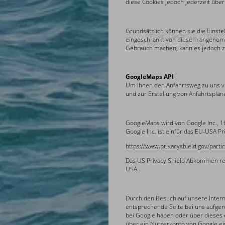
diese Cookies jedoch jederzeit über
Grundsätzlich können sie die Einste
eingeschränkt von diesem angenomm
Gebrauch machen, kann es jedoch z
GoogleMaps API
Um Ihnen den Anfahrtsweg zu uns vis
und zur Erstellung von Anfahrtsplän
GoogleMaps wird von Google Inc., 1
Google Inc. ist einfür das EU-USA Pr
https://www.privacyshield.gov/part
Das US Privacy Shield Abkommen re
USA.
Durch den Besuch auf unsere Interne
entsprechende Seite bei uns aufgeru
bei Google haben oder über dieses e
über ein Nutzerkonto von Google ei