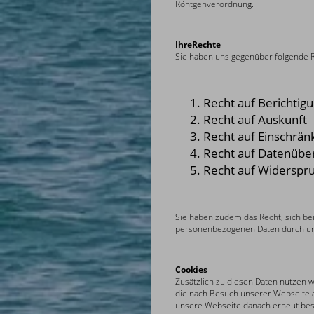
Röntgenverordnung.
IhreRechte
Sie haben uns gegenüber folgende R
Recht auf Berichtig
Recht auf Auskunft
Recht auf Einschrän
Recht auf Datenüber
Recht auf Widerspru
Sie haben zudem das Recht, sich be
personenbezogenen Daten durch un
Cookies
Zusätzlich zu diesen Daten nutzen 
die nach Besuch unserer Webseite a
unsere Webseite danach erneut bes